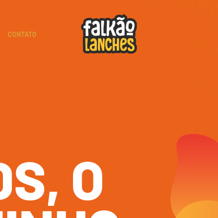
CONTATO
D
S
,
O