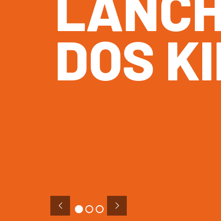
L
A
N
C
D
O
S
K
I