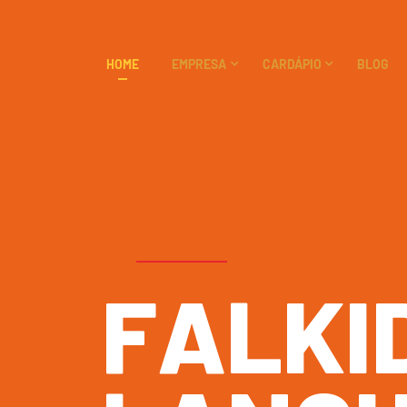
HOME
EMPRESA
CARDÁPIO
BLOG
F
A
L
K
I