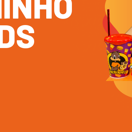
H
I
N
H
O
D
S