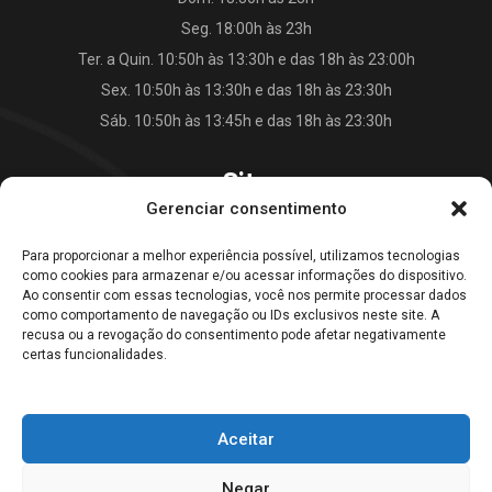
Seg. 18:00h às 23h
Ter. a Quin. 10:50h às 13:30h e das 18h às 23:00h
Sex. 10:50h às 13:30h e das 18h às 23:30h
Sáb. 10:50h às 13:45h e das 18h às 23:30h
Site
Gerenciar consentimento
O Falkão Lanches
Para proporcionar a melhor experiência possível, utilizamos tecnologias
Cardápio
como cookies para armazenar e/ou acessar informações do dispositivo.
Contato
Ao consentir com essas tecnologias, você nos permite processar dados
como comportamento de navegação ou IDs exclusivos neste site. A
Blog
recusa ou a revogação do consentimento pode afetar negativamente
certas funcionalidades.
Galeria Falkão Lanches
Aceitar
Home
Empresa
Cardápio
Blog
Contato
Negar