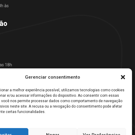
8h às
São
das 18h
Gerenciar consentimento
8h às
cionar a melhor experiência possível, utilizamos tecnologias como cookies
nar e/ou acessar informações do dispositivo. Ao consentir com essas
8h às
, você nos permite processar dados como comportamento de navegação
usivos neste site. A recusa ou a revogação do consentimento pode afetar
te certas funcionalidades.
ceitar
Negar
Ver Preferências