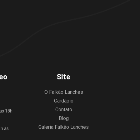
teo
Site
O Falkão Lanches
Cardápio
Contato
das 18h
Blog
Galeria Falkão Lanches
8h às