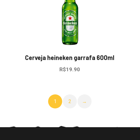
Cerveja heineken garrafa 600ml
R$
19.90
1
2
→