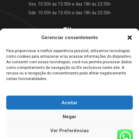
Sex. 10:50h às 13:30h e das 18h às 23:30h
Sáb. 10:50h às 13:45h e das 18h às 23:30h
Site
Gerenciar consentimento
O Falkão Lanches
Para proporcionar a melhor experiência possível, utilizamos tecnologias
Cardápio
como cookies para armazenar e/ou acessar informações do dispositivo.
Contato
Ao consentir com essas tecnologias, você nos permite processar dados
como comportamento de navegação ou IDs exclusivos neste site. A
Blog
recusa ou a revogação do consentimento pode afetar negativamente
certas funcionalidades.
Galeria Falkão Lanches
Aceitar
Home
Empresa
Cardápio
Blog
Contato
Negar
© 2022, Falkão Lanches. All rights reserved
Ver Preferências