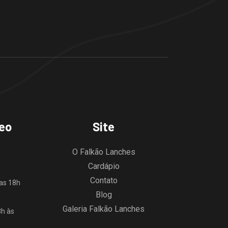
teo
Site
O Falkão Lanches
Cardápio
Contato
das 18h
Blog
Galeria Falkão Lanches
8h às