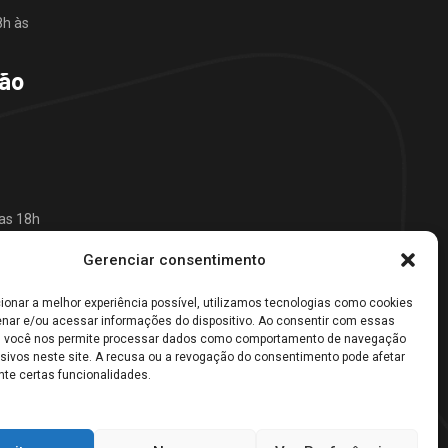
8h às
São
das 18h
Gerenciar consentimento
8h às
cionar a melhor experiência possível, utilizamos tecnologias como cookies
nar e/ou acessar informações do dispositivo. Ao consentir com essas
8h às
, você nos permite processar dados como comportamento de navegação
usivos neste site. A recusa ou a revogação do consentimento pode afetar
te certas funcionalidades.