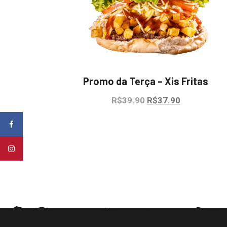
Promo da Terça – Xis Fritas
Original
Current
R$
39.90
R$
37.90
price
price
was:
is:
R$39.90.
R$37.90.