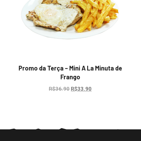
Promo da Terça – Mini A La Minuta de
Frango
Original
Current
R$
36.90
R$
33.90
price
price
was:
is:
R$36.90.
R$33.90.