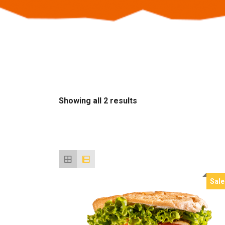
Sorted
Showing all 2 results
by
latest
Sale