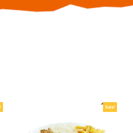
!
Sale!