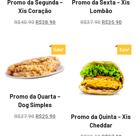
Promo da Segunda –
Promo da Sexta – Xis
Xis Coração
Lombão
Original
Current
Original
Curre
R$
40.90
R$
38.90
R$
37.90
R$
35.90
price
price
price
price
was:
is:
was:
is:
R$40.90.
R$38.90.
R$37.90.
R$35.
Sale!
Sale!
Promo da Quarta –
Dog Simples
Promo da Quinta – Xis
Original
Current
R$
27.90
R$
25.90
Cheddar
price
price
was:
is: