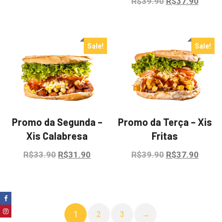
Original
Curre
R$
39.90
R$
37.90
R$27.90.
R$25.90.
price
price
was:
is:
R$39.90.
R$37.
Sale!
Sale!
Promo da Segunda –
Promo da Terça – Xis
Xis Calabresa
Fritas
Original
Current
Original
Curre
R$
33.90
R$
31.90
R$
39.90
R$
37.90
price
price
price
price
was:
is:
was:
is:
R$33.90.
R$31.90.
R$39.90.
R$37.
1
2
3
→