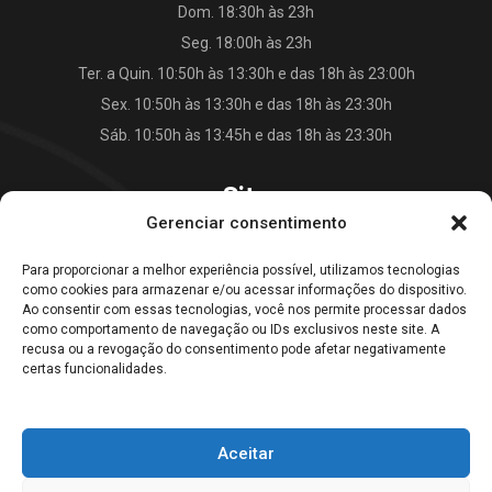
Dom. 18:30h às 23h
Seg. 18:00h às 23h
Ter. a Quin. 10:50h às 13:30h e das 18h às 23:00h
Sex. 10:50h às 13:30h e das 18h às 23:30h
Sáb. 10:50h às 13:45h e das 18h às 23:30h
Site
Gerenciar consentimento
O Falkão Lanches
Para proporcionar a melhor experiência possível, utilizamos tecnologias
Cardápio
como cookies para armazenar e/ou acessar informações do dispositivo.
Contato
Ao consentir com essas tecnologias, você nos permite processar dados
como comportamento de navegação ou IDs exclusivos neste site. A
Blog
recusa ou a revogação do consentimento pode afetar negativamente
certas funcionalidades.
Galeria Falkão Lanches
Aceitar
Home
Empresa
Cardápio
Blog
Contato