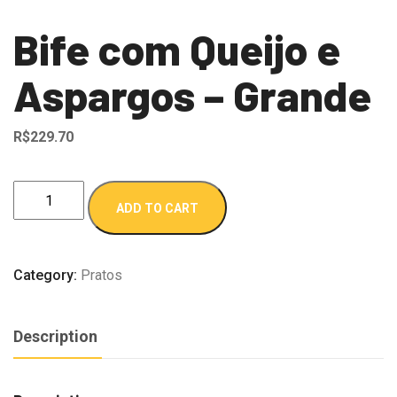
Bife com Queijo e
Aspargos – Grande
R$
229.70
Bife
ADD TO CART
com
Queijo
e
Category:
Pratos
Aspargos
–
Description
Grande
quantity