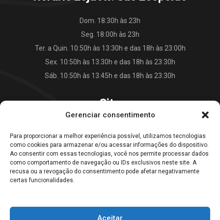
Dom. 18:30h às 23h
Seg. 18:00h às 23h
Ter. a Quin. 10:50h às 13:30h e das 18h às 23:00h
Sex. 10:50h às 13:30h e das 18h às 23:30h
Sáb. 10:50h às 13:45h e das 18h às 23:30h
Site
Gerenciar consentimento
O Falkão Lanches
Para proporcionar a melhor experiência possível, utilizamos tecnologias
Cardápio
como cookies para armazenar e/ou acessar informações do dispositivo.
Contato
Ao consentir com essas tecnologias, você nos permite processar dados
como comportamento de navegação ou IDs exclusivos neste site. A
Blog
recusa ou a revogação do consentimento pode afetar negativamente
certas funcionalidades.
Galeria Falkão Lanches
Aceitar