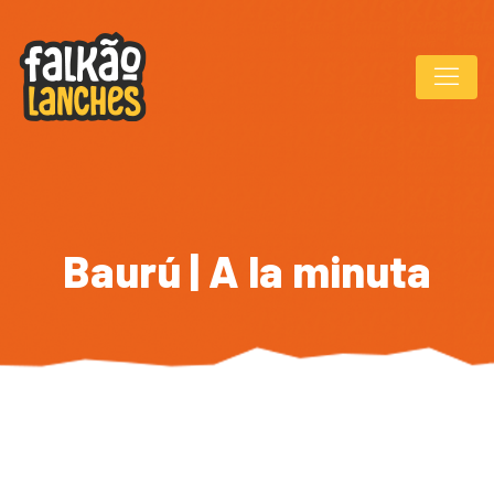
Baurú | A la minuta