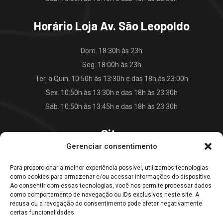
Horário Loja Av. São Leopoldo
Dom. 18:30h às 23h
Seg. 18:00h às 23h
Ter. a Quin. 10:50h às 13:30h e das 18h às 23:00h
Sex. 10:50h às 13:30h e das 18h às 23:30h
Sáb. 10:50h às 13:45h e das 18h às 23:30h
Site
Gerenciar consentimento
O Falkão Lanches
Para proporcionar a melhor experiência possível, utilizamos tecnologias
Cardápio
como cookies para armazenar e/ou acessar informações do dispositivo.
Contato
Ao consentir com essas tecnologias, você nos permite processar dados
como comportamento de navegação ou IDs exclusivos neste site. A
Blog
recusa ou a revogação do consentimento pode afetar negativamente
certas funcionalidades.
Galeria Falkão Lanches