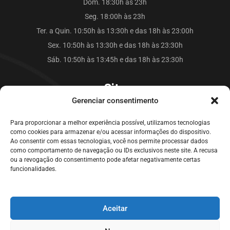
Dom. 18:30h às 23h
Seg. 18:00h às 23h
Ter. a Quin. 10:50h às 13:30h e das 18h às 23:00h
Sex. 10:50h às 13:30h e das 18h às 23:30h
Sáb. 10:50h às 13:45h e das 18h às 23:30h
Site
Gerenciar consentimento
O Falkão Lanches
Para proporcionar a melhor experiência possível, utilizamos tecnologias
Cardápio
como cookies para armazenar e/ou acessar informações do dispositivo.
Contato
Ao consentir com essas tecnologias, você nos permite processar dados
como comportamento de navegação ou IDs exclusivos neste site. A recusa
Blog
ou a revogação do consentimento pode afetar negativamente certas
funcionalidades.
Galeria Falkão Lanches
Aceitar
Home
Empresa
Cardápio
Blog
Contato